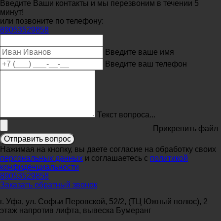
Введите Ваши контакты и мы перезвоним в течении 5
минут!
или позвоните по телефону:
89053529858
Введите ваше имя
Введите ваш телефон
Текст вопроса...
Прикрепить файл
Отправить вопрос
Нажимая на кнопку, вы даете согласие на обработку своих
персональных данных
и соглашаетесь с
политикой
конфиденциальности
89053529858
Заказать обратный звонок
г. Уфа, ул. Софьи Перовской, 52/2, (ТЦ Южный полюс), 2
этаж напротив лифта, вывеска Бумеранг