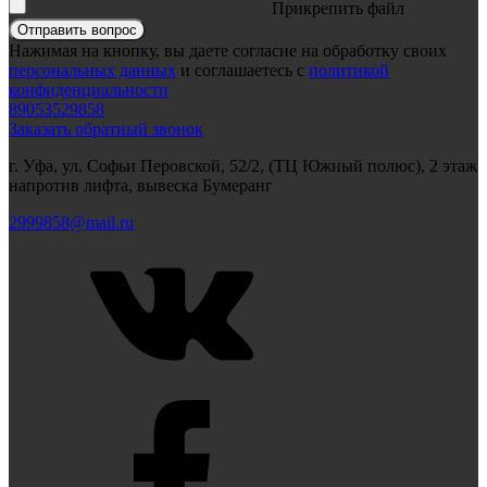
Прикрепить файл
Отправить вопрос
Нажимая на кнопку, вы даете согласие на обработку своих
персональных данных
и соглашаетесь с
политикой
конфиденциальности
89053529858
Заказать обратный звонок
г. Уфа, ул. Софьи Перовской, 52/2, (ТЦ Южный полюс), 2 этаж
напротив лифта, вывеска Бумеранг
2999858@mail.ru